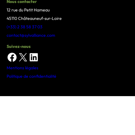
Nous contacter
12 rue du Petit Hameau
45110 Châteauneuf-sur-Loire
(+33) 2 38 58 37 03
contact@sylvalliance.com
Suivez-nous
Facebook
X
LinkedIn
Mentions légales
Politique de confidentialité